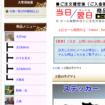
犬専用検索
犬種一覧(200種類以上)
商品メニュー
上記セール期間中は「Yahoo!・A
犬(Dog)
【重要】ご注文、お問い合わせ前に
犬(Option)
注文したのにメールが来ない。お
そんな時はこちらをご覧下さい。
のぞき見犬
その他
２匹の子グマ１
犬(Option2)
２匹の子グマ１
犬種名
動物・虫
人物