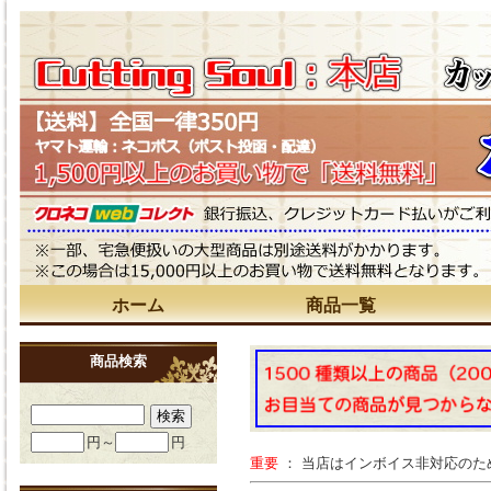
ホーム
商品一覧
商品検索
円～
円
重要
： 当店はインボイス非対応の