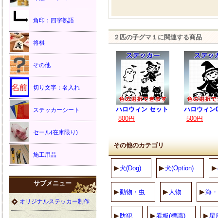
角印：四字熟語
２匹の子グマ１に関連する商品
将棋
その他
切り文字：名入れ
ハロウィン セット
ハロウィン0
ステッカーシート
800円
500円
セール(在庫限り)
その他のカテゴリ
施工用品
犬(Dog)
犬(Option)
サブメニュー
動物・虫
人物
海・
オリジナルステッカー制作
防犯
看板(標識)
星