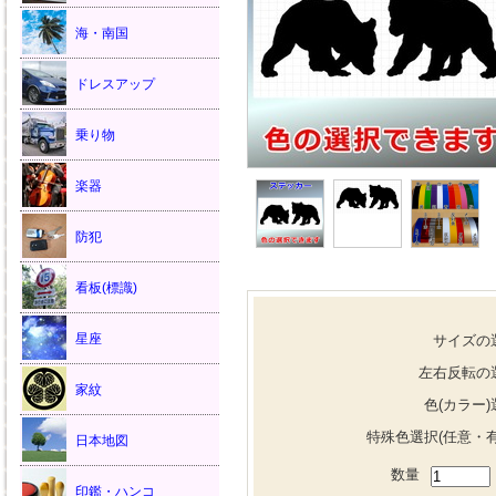
海・南国
ドレスアップ
乗り物
楽器
防犯
看板(標識)
星座
サイズの
左右反転の
家紋
色(カラー)
特殊色選択(任意・有
日本地図
数量
印鑑・ハンコ