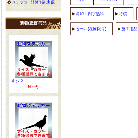
ステッカー貼付作業(出張)
角印：四字熟語
将棋
新着(更新)商品
セール(在庫限り)
施工用品
キジ２
500円