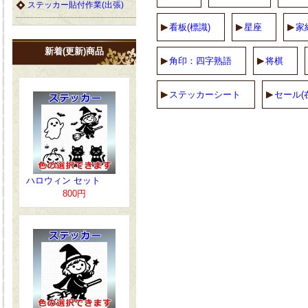
ステッカー貼付作業(出張)
看板(標識)
星座
家
新着(更新)商品
角印：四字熟語
将棋
ステッカーシート
セール(
ハロウィン セット
800円