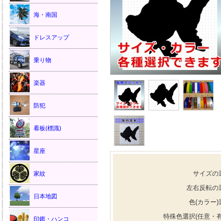
海・南国
ドレスアップ
乗り物
楽器
防犯
看板(標識)
星座
サイズの
家紋
左右反転の
日本地図
色(カラー)
特殊色選択(任意・有
印鑑・ハンコ