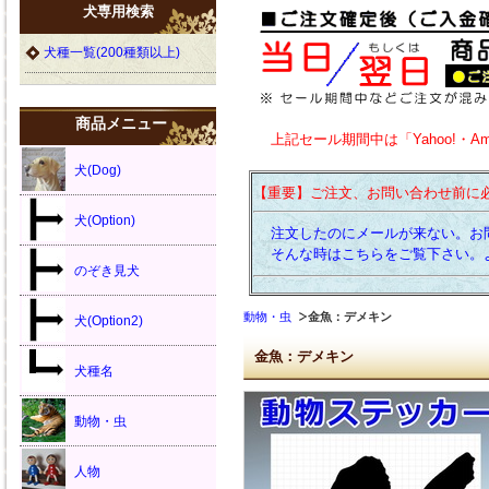
犬専用検索
犬種一覧(200種類以上)
商品メニュー
上記セール期間中は「Yahoo!・A
犬(Dog)
【重要】ご注文、お問い合わせ前に
犬(Option)
注文したのにメールが来ない。お
そんな時はこちらをご覧下さい。
のぞき見犬
動物・虫
金魚：デメキン
犬(Option2)
金魚：デメキン
犬種名
動物・虫
人物