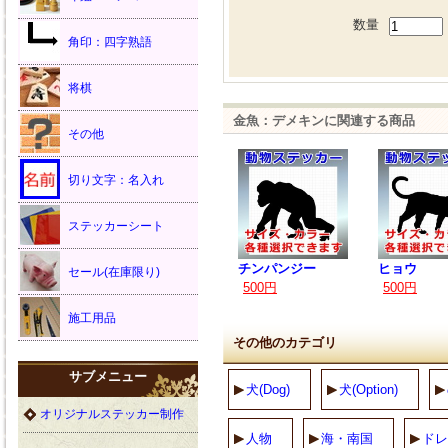
数量
角印：四字熟語
将棋
金魚：デメキンに関連する商品
その他
切り文字：名入れ
ステッカーシート
チンパンジー
ヒョウ
セール(在庫限り)
500円
500円
施工用品
その他のカテゴリ
サブメニュー
犬(Dog)
犬(Option)
オリジナルステッカー制作
人物
海・南国
ドレ