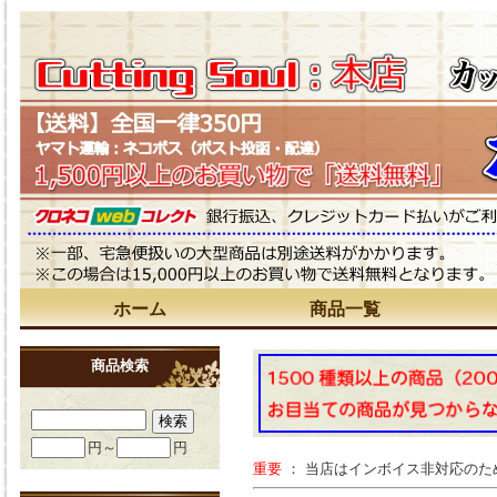
ホーム
商品一覧
商品検索
円～
円
重要
： 当店はインボイス非対応の