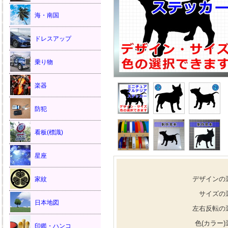
海・南国
ドレスアップ
乗り物
楽器
防犯
看板(標識)
星座
デザインの
家紋
サイズの
日本地図
左右反転の
色(カラー)
印鑑・ハンコ