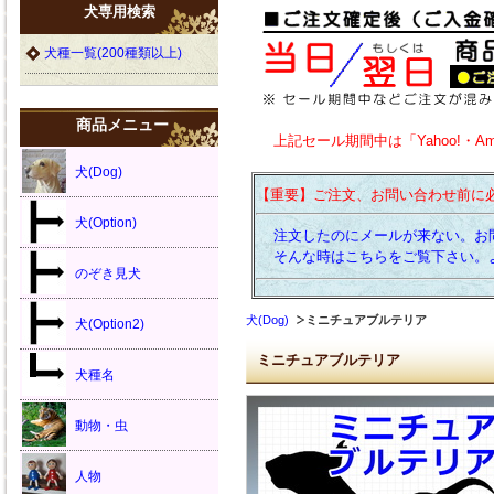
犬専用検索
犬種一覧(200種類以上)
商品メニュー
上記セール期間中は「Yahoo!・A
犬(Dog)
【重要】ご注文、お問い合わせ前に
犬(Option)
注文したのにメールが来ない。お
そんな時はこちらをご覧下さい。
のぞき見犬
犬(Dog)
ミニチュアブルテリア
犬(Option2)
ミニチュアブルテリア
犬種名
動物・虫
人物