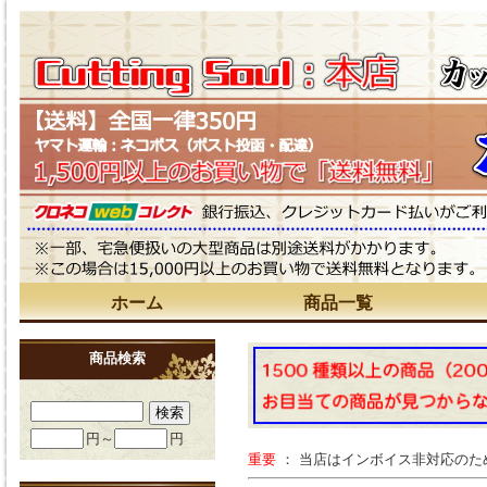
ホーム
商品一覧
商品検索
円～
円
重要
： 当店はインボイス非対応の