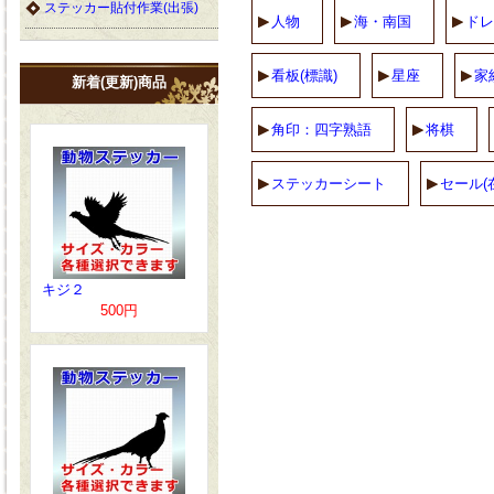
ステッカー貼付作業(出張)
人物
海・南国
ドレ
看板(標識)
星座
家
新着(更新)商品
角印：四字熟語
将棋
ステッカーシート
セール(
キジ２
500円