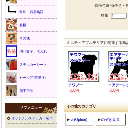
特殊色選択(任意・有
角印：四字熟語
数量
将棋
その他
ミニチュアブルテリアに関連する商
切り文字：名入れ
ステッカーシート
セール(在庫限り)
チワプー
エアデール
500円
500円
施工用品
その他のカテゴリ
サブメニュー
オリジナルステッカー制作
犬(Option)
のぞき見犬