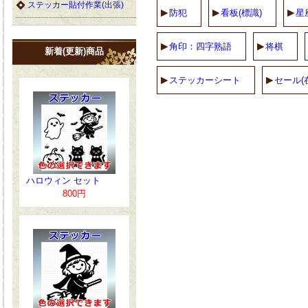
ステッカー貼付作業(出張)
防犯
看板(標識)
星
角印：四字熟語
将棋
新着(更新)商品
ステッカーシート
セール(
ハロウィン セット
800円