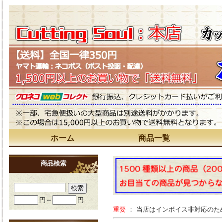
ホーム
商品一覧
商品検索
円～
円
重要
： 当店はインボイス非対応の