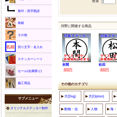
数量
角印：四字熟語
将棋
河野に関連する商品
その他
切り文字：名入れ
ステッカーシート
本間
松田
400円
400円
セール(在庫限り)
施工用品
その他のカテゴリ
犬(Dog)
犬(Option)
サブメニュー
オリジナルステッカー制作
動物・虫
人物
海・