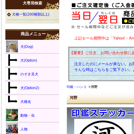
犬専用検索
犬種一覧(200種類以上)
商品メニュー
上記セール期間中は「Yahoo!・A
犬(Dog)
【重要】ご注文、お問い合わせ前に
犬(Option)
注文したのにメールが来ない。お
そんな時はこちらをご覧下さい。
のぞき見犬
印鑑・ハンコ
河野
犬(Option2)
河野
犬種名
動物・虫
人物