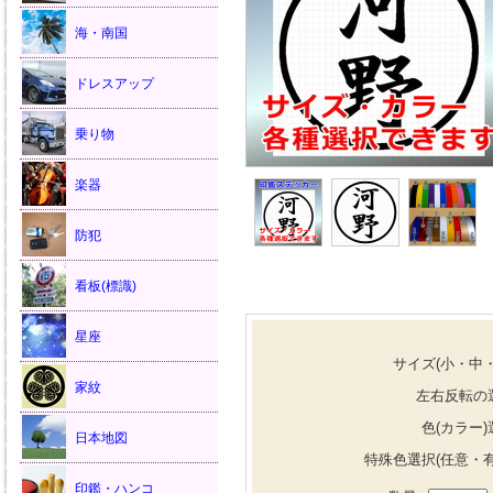
海・南国
ドレスアップ
乗り物
楽器
防犯
看板(標識)
星座
サイズ(小・中・
家紋
左右反転の
色(カラー)
日本地図
特殊色選択(任意・有
印鑑・ハンコ