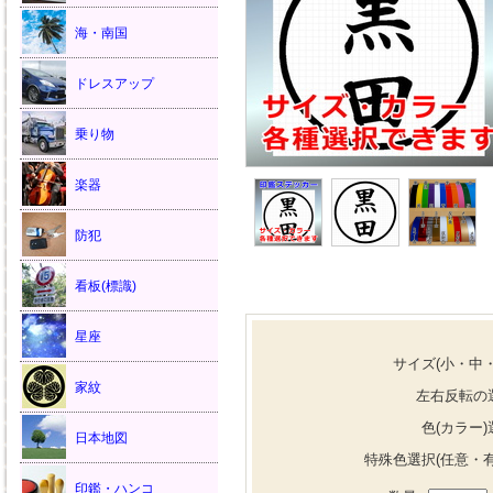
海・南国
ドレスアップ
乗り物
楽器
防犯
看板(標識)
星座
サイズ(小・中・
家紋
左右反転の
色(カラー)
日本地図
特殊色選択(任意・有
印鑑・ハンコ