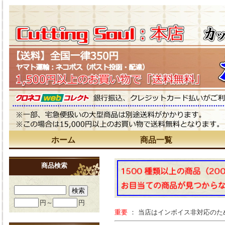
ホーム
商品一覧
商品検索
円～
円
重要
： 当店はインボイス非対応の