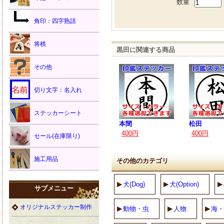
数量
角印：四字熟語
将棋
黒田に関連する商品
その他
切り文字：名入れ
ステッカーシート
本間
松田
400円
400円
セール(在庫限り)
施工用品
その他のカテゴリ
犬(Dog)
犬(Option)
サブメニュー
オリジナルステッカー制作
動物・虫
人物
海・