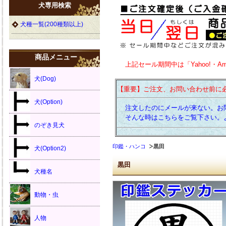
犬専用検索
犬種一覧(200種類以上)
商品メニュー
上記セール期間中は「Yahoo!・A
犬(Dog)
【重要】ご注文、お問い合わせ前に
犬(Option)
注文したのにメールが来ない。お
そんな時はこちらをご覧下さい。
のぞき見犬
印鑑・ハンコ
黒田
犬(Option2)
黒田
犬種名
動物・虫
人物