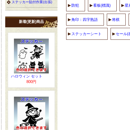
ステッカー貼付作業(出張)
防犯
看板(標識)
星
角印：四字熟語
将棋
新着(更新)商品
ステッカーシート
セール(
ハロウィン セット
800円