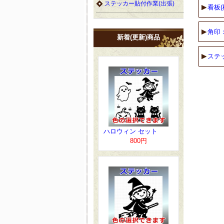
ステッカー貼付作業(出張)
看板(
角印
新着(更新)商品
ステ
ハロウィン セット
800円