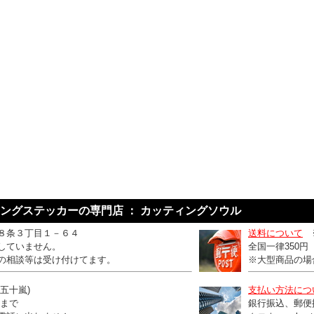
ングステッカーの専門店 ： カッティングソウル
８条３丁目１－６４
送料について
していません。
全国一律350
の相談等は受け付けてます。
※大型商品の場
：五十嵐)
支払い方法につ
0まで
銀行振込、郵便