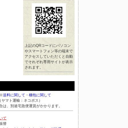
上記のQRコードにパソコン
やスマートフォン等の端末で
アクセスしていただくと自動
でそれぞれ専用サイトが表示
されます。
※
送料に関して
・
梱包に関して
円（ヤマト運輸：ネコポス）
合は、別途宅急便運賃がかかります。
いて
振替