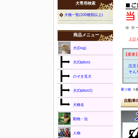
犬専用検索
犬種一覧(200種類以上)
商品メニュー
上記
犬(Dog)
【重要
犬(Option)
注文し
そんな
のぞき見犬
乗り物
犬(Option2)
自動車0
犬種名
動物・虫
人物