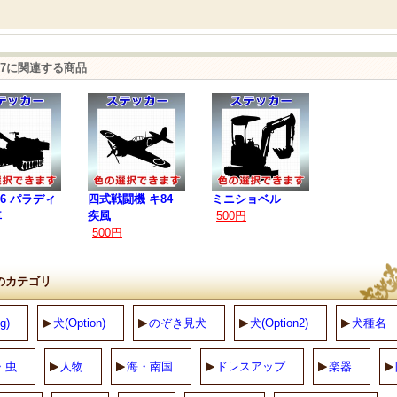
07に関連する商品
A6 パラディ
四式戦闘機 キ84
ミニショベル
車
疾風
500円
500円
のカテゴリ
g)
犬(Option)
のぞき見犬
犬(Option2)
犬種名
・虫
人物
海・南国
ドレスアップ
楽器