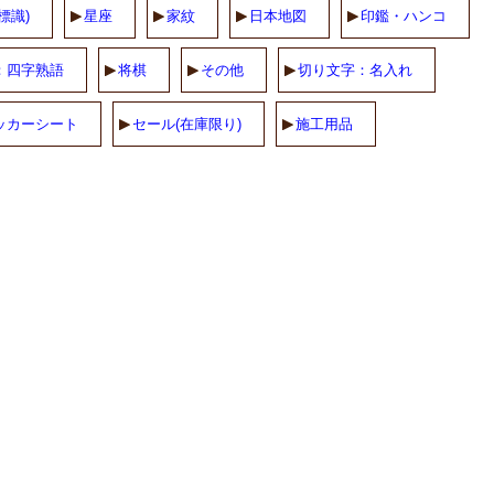
標識)
星座
家紋
日本地図
印鑑・ハンコ
：四字熟語
将棋
その他
切り文字：名入れ
ッカーシート
セール(在庫限り)
施工用品