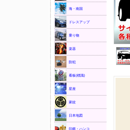
海・南国
ドレスアップ
乗り物
楽器
防犯
看板(標識)
星座
家紋
日本地図
印鑑・ハンコ