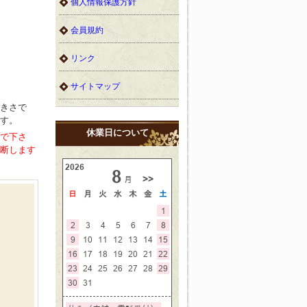
個人情報保護方針
会員規約
リンク
サイトマップ
きさで
す。
休業日について
で下さ
断します