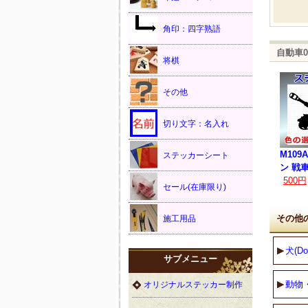
角印：四字熟語
自動車
将棋
その他
切り文字：名入れ
M109
ステッカーシート
ン 戦
500円
セール(在庫限り)
その他
施工用品
犬(Do
サブメニュー
動物
オリジナルステッカー制作