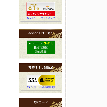
ネットショップランキング
e-shops ローカル
札幌市東区
通信販売
常時ＳＳＬ対応済
SSL対応カート利用証明証
QRコード