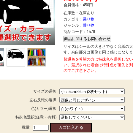
会員価格：
450円
在庫数：
在庫あり
カテゴリ：
乗り物
ジャンル：
乗り物
商品コード：
1579
サイズはシールの大きさでなく台紙の大
す。余白部分は画像と同じ感じになりま
普通色を希望の方は特殊色を選択しない
い。選択された場合は特殊色が優先と判
のでご注意下さい。
サイズの選択
左右反転の選択
色(カラー)選択
特殊色選択(任意・有料)
数量