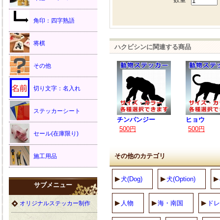
角印：四字熟語
将棋
ハクビシンに関連する商品
その他
切り文字：名入れ
ステッカーシート
チンパンジー
ヒョウ
500円
500円
セール(在庫限り)
その他のカテゴリ
施工用品
犬(Dog)
犬(Option)
サブメニュー
人物
海・南国
ドレ
オリジナルステッカー制作