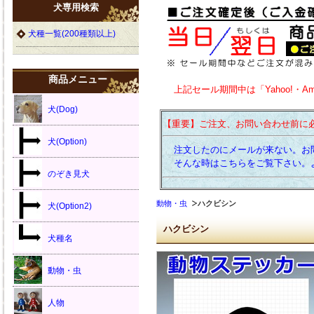
犬専用検索
犬種一覧(200種類以上)
商品メニュー
上記セール期間中は「Yahoo!・A
犬(Dog)
【重要】ご注文、お問い合わせ前に
犬(Option)
注文したのにメールが来ない。お
そんな時はこちらをご覧下さい。
のぞき見犬
動物・虫
ハクビシン
犬(Option2)
ハクビシン
犬種名
動物・虫
人物