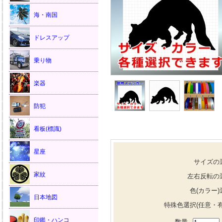
海・南国
ドレスアップ
乗り物
楽器
防犯
看板(標識)
星座
サイズの
家紋
左右反転の
色(カラー)
日本地図
特殊色選択(任意・有
印鑑・ハンコ
数量