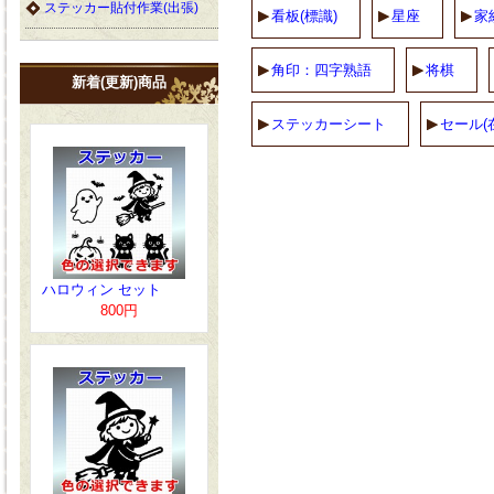
ステッカー貼付作業(出張)
看板(標識)
星座
家
角印：四字熟語
将棋
新着(更新)商品
ステッカーシート
セール(
ハロウィン セット
800円