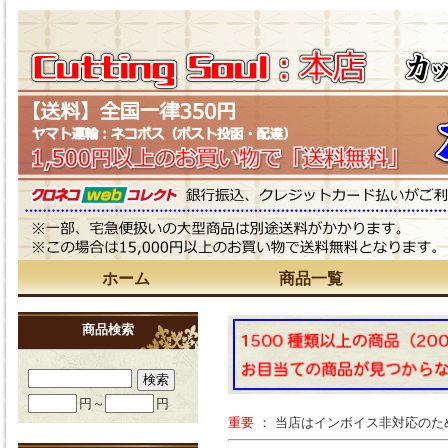
ホーム
商品一覧
商品検索
円～
円
重要
： 当店はインボイス非対応の