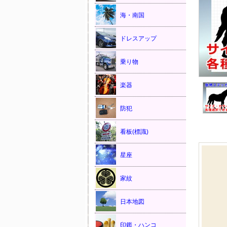
海・南国
ドレスアップ
乗り物
楽器
防犯
看板(標識)
星座
家紋
日本地図
印鑑・ハンコ