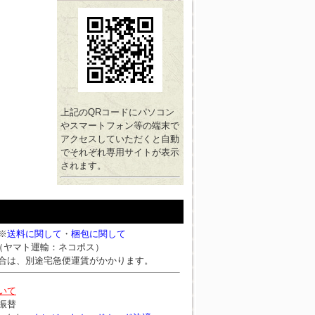
上記のQRコードにパソコン
やスマートフォン等の端末で
アクセスしていただくと自動
でそれぞれ専用サイトが表示
されます。
※
送料に関して
・
梱包に関して
円（ヤマト運輸：ネコポス）
合は、別途宅急便運賃がかかります。
いて
振替