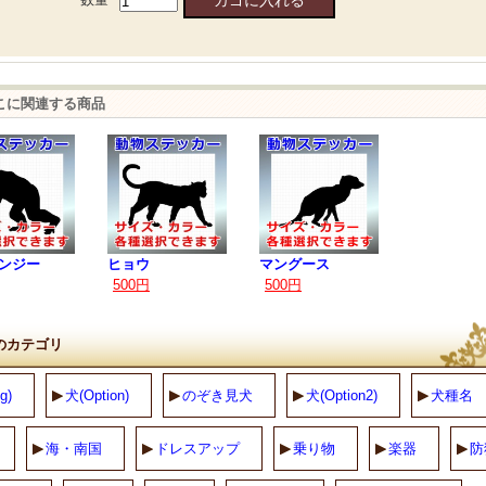
こに関連する商品
ンジー
ヒョウ
マングース
500円
500円
のカテゴリ
g)
犬(Option)
のぞき見犬
犬(Option2)
犬種名
海・南国
ドレスアップ
乗り物
楽器
防