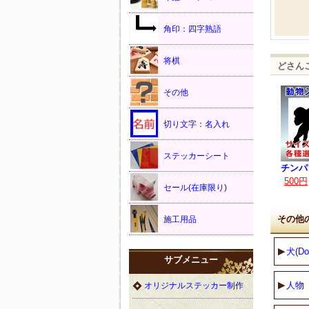
角印：四字熟語
将棋
どさん
その他
切り文字：名入れ
ステッカーシート
チンパ
500円
セール(在庫限り)
その他
施工用品
犬(Do
サブメニュー
人物
オリジナルステッカー制作