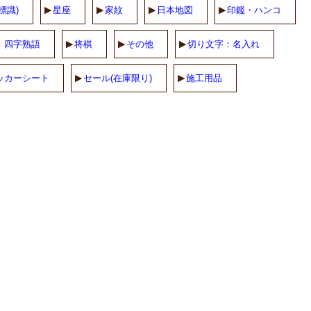
標識)
星座
家紋
日本地図
印鑑・ハンコ
：四字熟語
将棋
その他
切り文字：名入れ
ッカーシート
セール(在庫限り)
施工用品