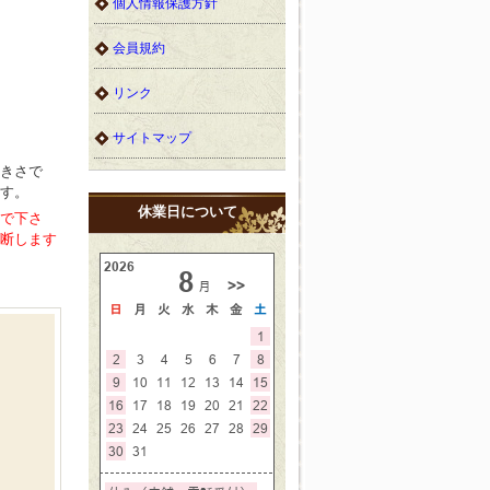
個人情報保護方針
会員規約
リンク
サイトマップ
きさで
す。
休業日について
で下さ
断します