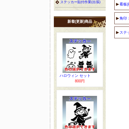
ステッカー貼付作業(出張)
看板(
角印
新着(更新)商品
ステ
ハロウィン セット
800円