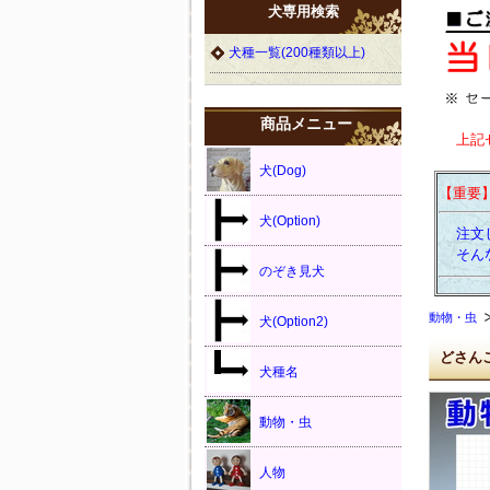
犬専用検索
犬種一覧(200種類以上)
商品メニュー
上記
犬(Dog)
【重要
犬(Option)
注文し
そんな
のぞき見犬
動物・虫
犬(Option2)
どさん
犬種名
動物・虫
人物