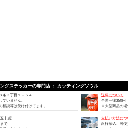
ングステッカーの専門店 ： カッティングソウル
８条３丁目１－６４
送料について
していません。
全国一律350
の相談等は受け付けてます。
※大型商品の場
：五十嵐)
支払い方法につ
0まで
銀行振込、郵便