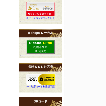
ネットショップランキング
e-shops ローカル
札幌市東区
通信販売
常時ＳＳＬ対応済
SSL対応カート利用証明証
QRコード