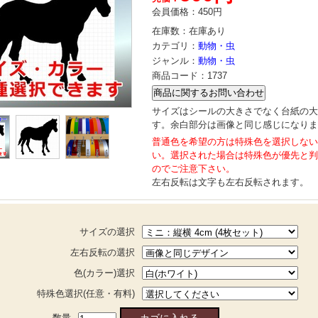
会員価格：
450円
在庫数：
在庫あり
カテゴリ：
動物・虫
ジャンル：
動物・虫
商品コード：
1737
サイズはシールの大きさでなく台紙の大
す。余白部分は画像と同じ感じになりま
普通色を希望の方は特殊色を選択しない
い。選択された場合は特殊色が優先と判
のでご注意下さい。
左右反転は文字も左右反転されます。
サイズの選択
左右反転の選択
色(カラー)選択
特殊色選択(任意・有料)
数量