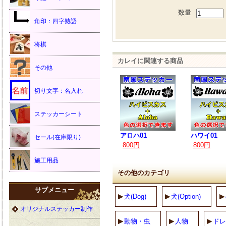
数量
角印：四字熟語
将棋
カレイに関連する商品
その他
切り文字：名入れ
ステッカーシート
アロハ01
ハワイ01
セール(在庫限り)
800円
800円
施工用品
その他のカテゴリ
サブメニュー
犬(Dog)
犬(Option)
オリジナルステッカー制作
動物・虫
人物
ドレ