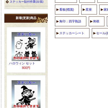
ステッカー貼付作業(出張)
看板(標識)
星座
家
新着(更新)商品
角印：四字熟語
将棋
ステッカーシート
セール(
ハロウィン セット
800円