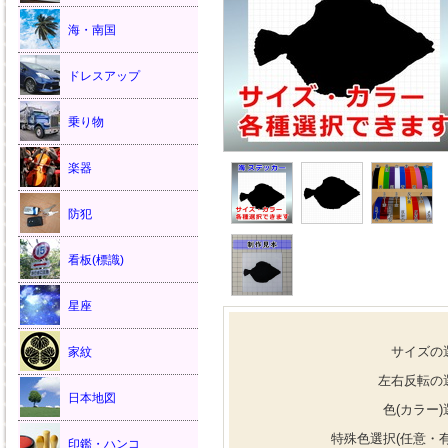
海・南国
ドレスアップ
乗り物
楽器
防犯
看板(標識)
星座
サイズの
家紋
左右反転の
日本地図
色(カラー)
特殊色選択(任意・有
印鑑・ハンコ