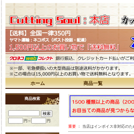
ホーム
商品一覧
商品検索
円～
円
重要
： 当店はインボイス非対応の