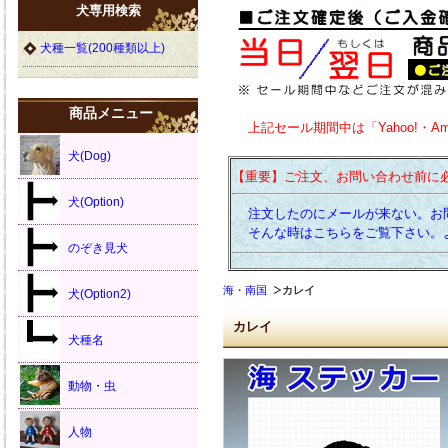
犬専用検索
犬種一覧(200種類以上)
商品メニュー
上記セール期間中は「Yahoo!・A
犬(Dog)
【重要】ご注文、お問い合わせ前に
犬(Option)
注文したのにメールが来ない。お
そんな時はこちらをご覧下さい。
のぞき見犬
海・南国
カレイ
犬(Option2)
カレイ
犬種名
動物・虫
人物