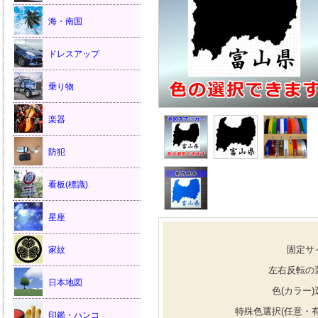
海・南国
ドレスアップ
乗り物
楽器
防犯
看板(標識)
星座
固定サ
家紋
左右反転の
日本地図
色(カラー)
特殊色選択(任意・有
印鑑・ハンコ