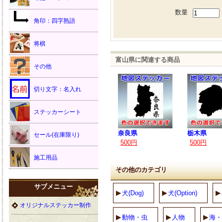
数量
角印：四字熟語
将棋
富山県に関連する商品
その他
切り文字：名入れ
ステッカーシート
奈良県
栃木県
セール(在庫限り)
500円
500円
施工用品
その他のカテゴリ
サブメニュー
犬(Dog)
犬(Option)
オリジナルステッカー制作
動物・虫
人物
海・