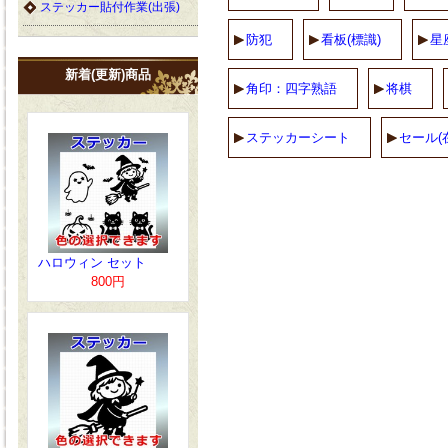
ステッカー貼付作業(出張)
防犯
看板(標識)
星
新着(更新)商品
角印：四字熟語
将棋
ステッカーシート
セール(
ハロウィン セット
800円