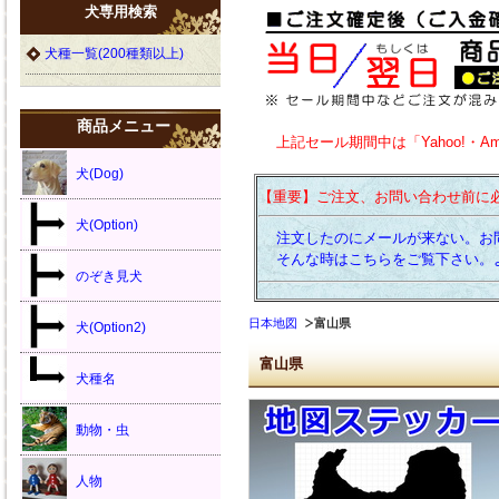
犬専用検索
犬種一覧(200種類以上)
商品メニュー
上記セール期間中は「Yahoo!・A
犬(Dog)
【重要】ご注文、お問い合わせ前に
犬(Option)
注文したのにメールが来ない。お
そんな時はこちらをご覧下さい。
のぞき見犬
日本地図
富山県
犬(Option2)
富山県
犬種名
動物・虫
人物