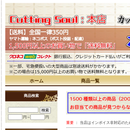
ホーム
商品一覧
商品検索
円～
円
重要
： 当店はインボイス非対応の