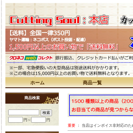
ホーム
商品一覧
商品検索
円～
円
重要
： 当店はインボイス非対応の