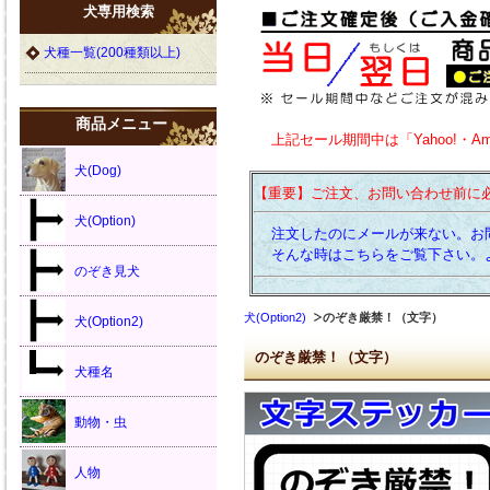
犬専用検索
犬種一覧(200種類以上)
商品メニュー
上記セール期間中は「Yahoo!・A
犬(Dog)
【重要】ご注文、お問い合わせ前に
犬(Option)
注文したのにメールが来ない。お
そんな時はこちらをご覧下さい。
のぞき見犬
犬(Option2)
のぞき厳禁！（文字）
犬(Option2)
のぞき厳禁！（文字）
犬種名
動物・虫
人物