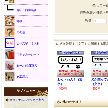
色(カラー)
角印：四字熟語
特殊色選択(任意・有
数量
将棋
その他
切り文字：名入れ
のぞき厳禁！（文字）に関連する商
ステッカーシート
セール(在庫限り)
施工用品
わん・わん！（文
犬が乗って
字）
（文字）
400円
400円
サブメニュー
オリジナルステッカー制作
その他のカテゴリ