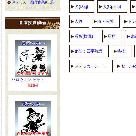
ステッカー貼付作業(出張)
犬(Dog)
犬(Option)
人物
海・南国
ドレ
新着(更新)商品
看板(標識)
星座
家
角印：四字熟語
将棋
ステッカーシート
セール(
ハロウィン セット
800円