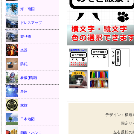
海・南国
ドレスアップ
乗り物
楽器
防犯
看板(標識)
星座
家紋
デザイン：横縦
日本地図
固定サ
左右反転の
印鑑・ハンコ