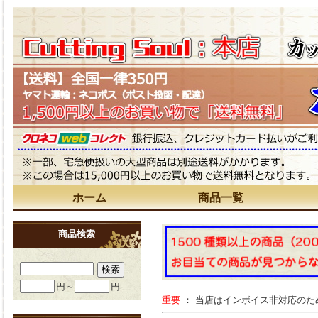
ホーム
商品一覧
商品検索
円～
円
重要
： 当店はインボイス非対応の