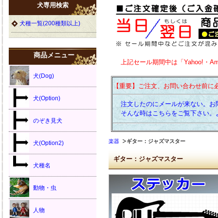
犬専用検索
犬種一覧(200種類以上)
商品メニュー
上記セール期間中は「Yahoo!・A
犬(Dog)
【重要】ご注文、お問い合わせ前に
犬(Option)
注文したのにメールが来ない。お
そんな時はこちらをご覧下さい。
のぞき見犬
楽器
ギター：ジャズマスター
犬(Option2)
ギター：ジャズマスター
犬種名
動物・虫
人物