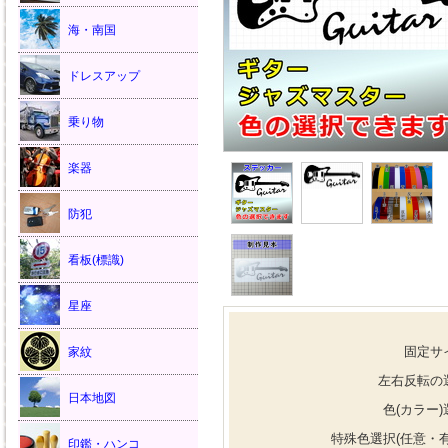
海・南国
ドレスアップ
乗り物
楽器
防犯
看板(標識)
星座
固定サ
家紋
左右反転の
日本地図
色(カラー)
特殊色選択(任意・有
印鑑・ハンコ