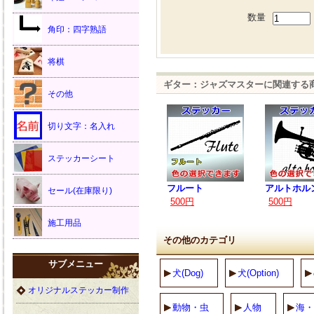
数量
角印：四字熟語
将棋
ギター：ジャズマスターに関連する
その他
切り文字：名入れ
ステッカーシート
フルート
アルトホル
セール(在庫限り)
500円
500円
施工用品
その他のカテゴリ
サブメニュー
犬(Dog)
犬(Option)
オリジナルステッカー制作
動物・虫
人物
海・