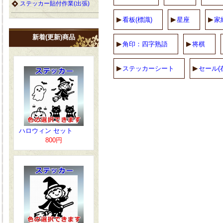
ステッカー貼付作業(出張)
看板(標識)
星座
家
新着(更新)商品
角印：四字熟語
将棋
ステッカーシート
セール(
ハロウィン セット
800円